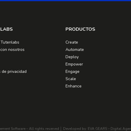
NLABS
PRODUCTOS
 Tutenlabs
Create
 con nosotros
Automate
Deploy
Empower
s de privacidad
Engage
Scale
Enhance
gement Software
– All rights reserved │ Developed by:
EVA GEARS – Digital Age