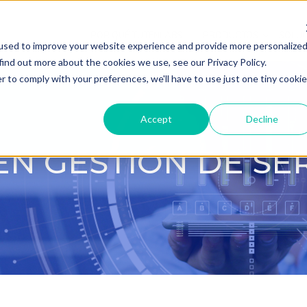
POR QUÉ TUTENLABS
PRODUCTOS
SOLUC
used to improve your website experience and provide more personalize
find out more about the cookies we use, see our Privacy Policy.
r to comply with your preferences, we'll have to use just one tiny cookie
Accept
Decline
N GESTIÓN DE SE
rrar