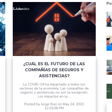
Po
¿CUÁL ES EL FUTURO DE LAS
COMPAÑÍAS DE SEGUROS Y
ASISTENCIAS?
La COVID-19 ha impactado a todos los
sectores de la economía. Las compañías de
seguros y asistencias no son la excepción.
Los impactos en la ...
Posted by
Jorge Ruiz
on May 24, 2021
12:25:06 PM